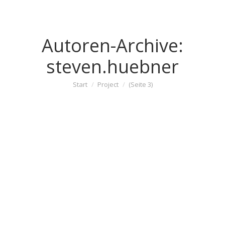
Autoren-Archive:
steven.huebner
Sie befinden sich hier:
Start
Project
(Seite 3)