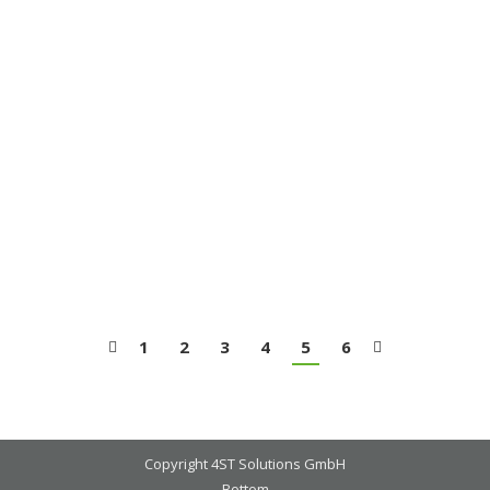
Studio photography
Photography
Von
steven.huebner
9. März 2014
Nulla facilisi congue eu ornare vel, mattis sed eros,
velit nulla egestas nulla metus vel sapien.
1
2
3
4
5
6
Copyright 4ST Solutions GmbH
Bottom